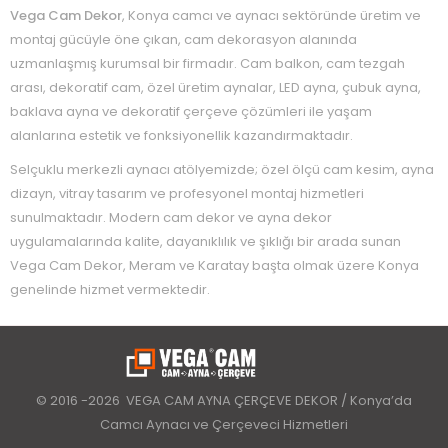
Vega Cam Dekor
, Konya camcı ve aynacı sektöründe üretim ve
montaj gücüyle öne çıkan, cam dekorasyon alanında
uzmanlaşmış kurumsal bir firmadır. Cam balkon, cam tezgah
arası, dekoratif cam, özel üretim aynalar, LED ayna, çubuk ayna,
baklava ayna ve dekoratif çerçeve çözümleri ile yaşam
alanlarına estetik ve fonksiyonellik kazandırmaktadır.
Selçuklu merkezli aynacı atölyemizde; özel ölçü cam kesim, ayna
dizayn, vitray tasarım ve profesyonel montaj hizmetleri
sunulmaktadır. Modern cam dekor ve ayna dekor
uygulamalarında kalite, dayanıklılık ve şıklığı bir arada sunan
Vega Cam Dekor, Meram ve Karatay başta olmak üzere Konya
genelinde hizmet vermektedir.
© 2016 -2026 VEGA CAM AYNA ÇERÇEVE DEKOR / Konya’da
Camcı Aynacı ve Çerçeveci Hizmetleri