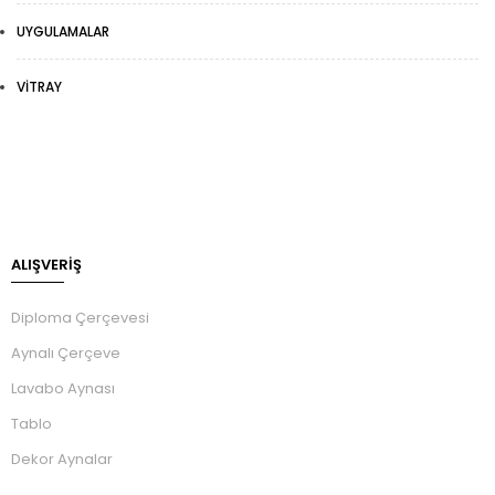
UYGULAMALAR
VITRAY
ALIŞVERİŞ
Diploma Çerçevesi
Aynalı Çerçeve
Lavabo Aynası
Tablo
Dekor Aynalar