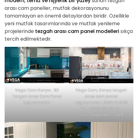
modern, temiz ve hijyenik bir yüzey
sunan tezgah
arası cam paneller, mutfak dekorasyonunu
tamamlayan en önemli detaylardan biridir. Özellikle
yeni mutfak tasarımlarında ve mutfak yenileme
projelerinde
tezgah arası cam panel modelleri
sıkça
tercih edilmektedir.
Vega Cam Konya- 3D
Vega Cam, Konya tezgah
Tezgah Arası Cam Panel
arası cam panel
Uygulamaları.
uygulamaları. 0332 248 83
42 – 0533 139 60 40 –
www.vegacam.com.tr