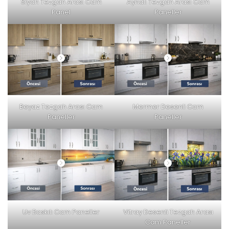
Siyah Tezgah Arası Cam
Aynalı Tezgah Arası Cam
Panel
Paneller
Beyaz Tezgah Arası Cam
Mermer Desenli Cam
Paneller
Paneller
Uv Baskılı Cam Paneller
Vitray Desenli Tezgah Arası
Cam Paneller