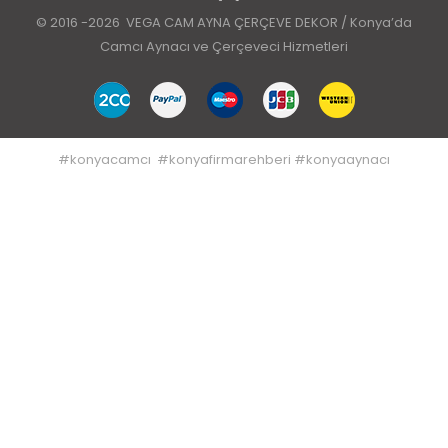
© 2016 -2026 VEGA CAM AYNA ÇERÇEVE DEKOR / Konya’da
Camcı Aynacı ve Çerçeveci Hizmetleri
#
konyacamcı
#
konyafirmarehberi
#
konyaaynacı