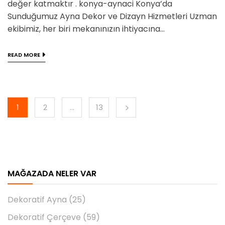
değer katmaktır . konya-aynaci Konya’da
Sunduğumuz Ayna Dekor ve Dizayn Hizmetleri Uzman
ekibimiz, her biri mekanınızın ihtiyacına...
READ MORE
1
2
…
13
MAĞAZADA NELER VAR
Dekoratif Ayna
(25)
Dekoratif Çerçeve
(59)