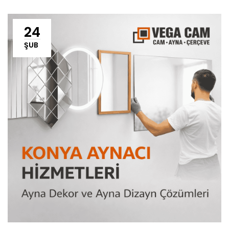
24
ŞUB