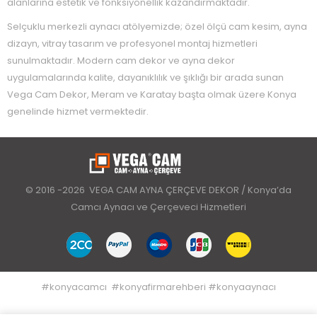
alanlarına estetik ve fonksiyonellik kazandırmaktadır.
Selçuklu merkezli aynacı atölyemizde; özel ölçü cam kesim, ayna
dizayn, vitray tasarım ve profesyonel montaj hizmetleri
sunulmaktadır. Modern cam dekor ve ayna dekor
uygulamalarında kalite, dayanıklılık ve şıklığı bir arada sunan
Vega Cam Dekor, Meram ve Karatay başta olmak üzere Konya
genelinde hizmet vermektedir.
© 2016 -2026 VEGA CAM AYNA ÇERÇEVE DEKOR / Konya’da
Camcı Aynacı ve Çerçeveci Hizmetleri
#
konyacamcı
#
konyafirmarehberi
#
konyaaynacı