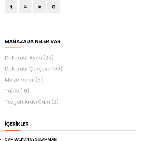
MAĞAZADA NELER VAR
Dekoratif Ayna
(25)
Dekoratif Çerçeve
(59)
Malzemeler
(5)
Tablo
(16)
Tezgah Arası Cam
(2)
İÇERIKLER
CAM BALKON UYGULAMALARI