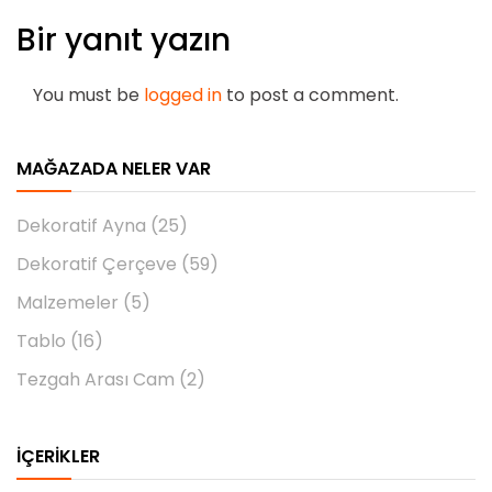
Bir yanıt yazın
You must be
logged in
to post a comment.
MAĞAZADA NELER VAR
Dekoratif Ayna
(25)
Dekoratif Çerçeve
(59)
Malzemeler
(5)
Tablo
(16)
Tezgah Arası Cam
(2)
İÇERIKLER