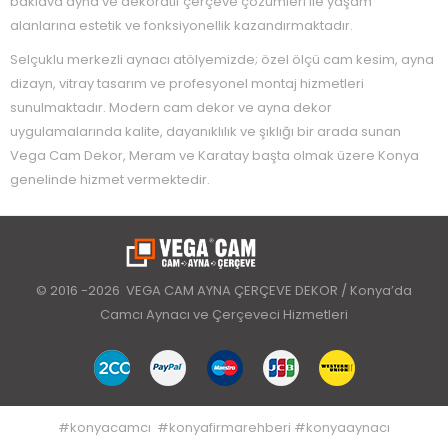
baklava ayna ve dekoratif çerçeve çözümleri ile yaşam
alanlarına estetik ve fonksiyonellik kazandırmaktadır.
Selçuklu merkezli aynacı atölyemizde; özel ölçü cam kesim, ayna
dizayn, vitray tasarım ve profesyonel montaj hizmetleri
sunulmaktadır. Modern cam dekor ve ayna dekor
uygulamalarında kalite, dayanıklılık ve şıklığı bir arada sunan
Vega Cam Dekor, Meram ve Karatay başta olmak üzere Konya
genelinde hizmet vermektedir.
© 2016 -2026 VEGA CAM AYNA ÇERÇEVE DEKOR / Konya’da
Camcı Aynacı ve Çerçeveci Hizmetleri
#
konyacamcı
#
konyafirmarehberi
#
konyaaynacı