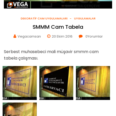
DEKORATIF CAM UYGULAMALARI
UYGULAMALAR
SMMM Cam Tabela
Vegacamsan
20 Ekim 2016
0
Yorumlar
Serbest muhasebeci mali müşavir smmm cam
tabela çalışması.