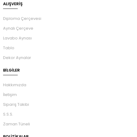
ALIŞVERİŞ
Diploma Çerçevesi
Aynalı Çerçeve
Lavabo Aynası
Tablo
Dekor Aynalar
BILGILER
Hakkımızda
İletişim
Sipariş Takibi
S.S.S.
Zaman Tüneli
POLİTİKALAR