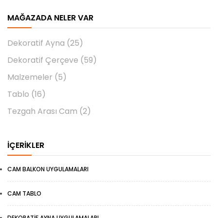
MAĞAZADA NELER VAR
Dekoratif Ayna
(25)
Dekoratif Çerçeve
(59)
Malzemeler
(5)
Tablo
(16)
Tezgah Arası Cam
(2)
İÇERIKLER
CAM BALKON UYGULAMALARI
CAM TABLO
DEKORATIF AYNA UYGULAMALARI