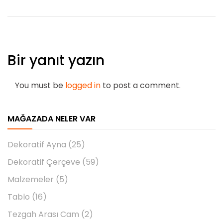
Bir yanıt yazın
You must be
logged in
to post a comment.
MAĞAZADA NELER VAR
Dekoratif Ayna
(25)
Dekoratif Çerçeve
(59)
Malzemeler
(5)
Tablo
(16)
Tezgah Arası Cam
(2)