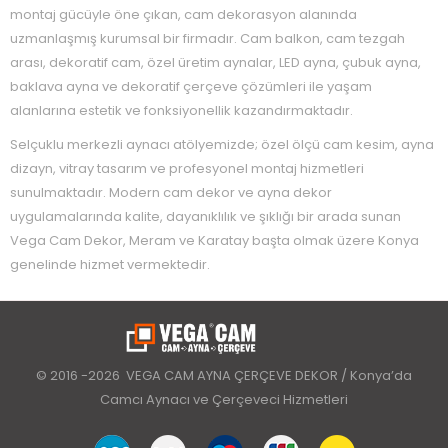
montaj gücüyle öne çıkan, cam dekorasyon alanında
uzmanlaşmış kurumsal bir firmadır. Cam balkon, cam tezgah
arası, dekoratif cam, özel üretim aynalar, LED ayna, çubuk ayna,
baklava ayna ve dekoratif çerçeve çözümleri ile yaşam
alanlarına estetik ve fonksiyonellik kazandırmaktadır.
Selçuklu merkezli aynacı atölyemizde; özel ölçü cam kesim, ayna
dizayn, vitray tasarım ve profesyonel montaj hizmetleri
sunulmaktadır. Modern cam dekor ve ayna dekor
uygulamalarında kalite, dayanıklılık ve şıklığı bir arada sunan
Vega Cam Dekor, Meram ve Karatay başta olmak üzere Konya
genelinde hizmet vermektedir.
© 2016 -2026 VEGA CAM AYNA ÇERÇEVE DEKOR / Konya’da
Camcı Aynacı ve Çerçeveci Hizmetleri