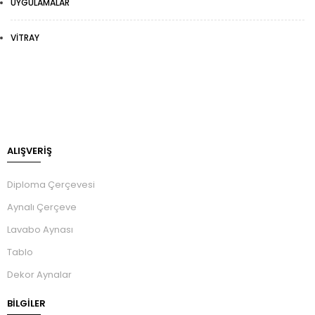
UYGULAMALAR
VITRAY
ALIŞVERİŞ
Diploma Çerçevesi
Aynalı Çerçeve
Lavabo Aynası
Tablo
Dekor Aynalar
BILGILER