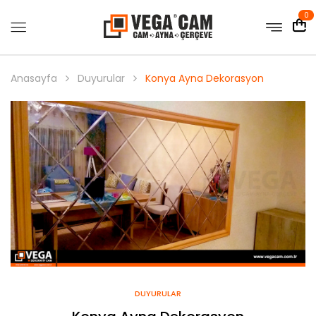
0
Anasayfa
Duyurular
Konya Ayna Dekorasyon
DUYURULAR