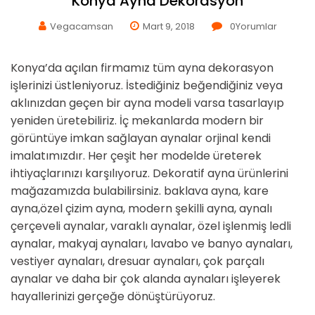
Konya Ayna Dekorasyon
Vegacamsan
Mart 9, 2018
0
Yorumlar
Konya’da açılan firmamız tüm ayna dekorasyon
işlerinizi üstleniyoruz. İstediğiniz beğendiğiniz veya
aklınızdan geçen bir ayna modeli varsa tasarlayıp
yeniden üretebiliriz. İç mekanlarda modern bir
görüntüye imkan sağlayan aynalar orjinal kendi
imalatımızdır. Her çeşit her modelde üreterek
ihtiyaçlarınızı karşılıyoruz. Dekoratif ayna ürünlerini
mağazamızda bulabilirsiniz. baklava ayna, kare
ayna,özel çizim ayna, modern şekilli ayna, aynalı
çerçeveli aynalar, varaklı aynalar, özel işlenmiş ledli
aynalar, makyaj aynaları, lavabo ve banyo aynaları,
vestiyer aynaları, dresuar aynaları, çok parçalı
aynalar ve daha bir çok alanda aynaları işleyerek
hayallerinizi gerçeğe dönüştürüyoruz.