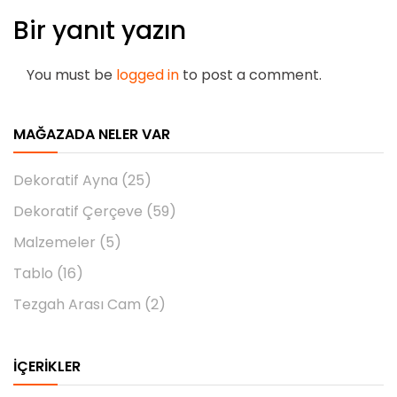
Bir yanıt yazın
You must be
logged in
to post a comment.
MAĞAZADA NELER VAR
Dekoratif Ayna
(25)
Dekoratif Çerçeve
(59)
Malzemeler
(5)
Tablo
(16)
Tezgah Arası Cam
(2)
İÇERIKLER