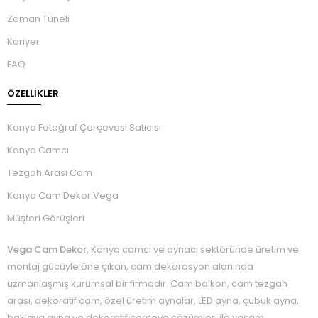
Zaman Tüneli
Kariyer
FAQ
ÖZELLIKLER
Konya Fotoğraf Çerçevesi Satıcısı
Konya Camcı
Tezgah Arası Cam
Konya Cam Dekor Vega
Müşteri Görüşleri
Vega Cam Dekor
, Konya camcı ve aynacı sektöründe üretim ve
montaj gücüyle öne çıkan, cam dekorasyon alanında
uzmanlaşmış kurumsal bir firmadır. Cam balkon, cam tezgah
arası, dekoratif cam, özel üretim aynalar, LED ayna, çubuk ayna,
baklava ayna ve dekoratif çerçeve çözümleri ile yaşam