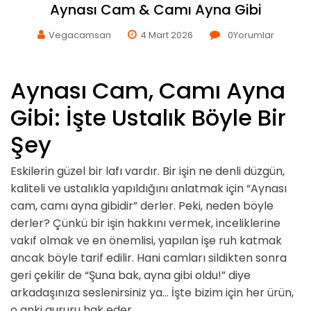
Aynası Cam & Camı Ayna Gibi
Vegacamsan
4 Mart 2026
0
Yorumlar
Aynası Cam, Camı Ayna
Gibi: İşte Ustalık Böyle Bir
Şey
Eskilerin güzel bir lafı vardır. Bir işin ne denli düzgün,
kaliteli ve ustalıkla yapıldığını anlatmak için “Aynası
cam, camı ayna gibidir” derler. Peki, neden böyle
derler? Çünkü bir işin hakkını vermek, inceliklerine
vakıf olmak ve en önemlisi, yapılan işe ruh katmak
ancak böyle tarif edilir. Hani camları sildikten sonra
geri çekilir de “Şuna bak, ayna gibi oldu!” diye
arkadaşınıza seslenirsiniz ya… İşte bizim için her ürün,
o anki gururu hak eder.