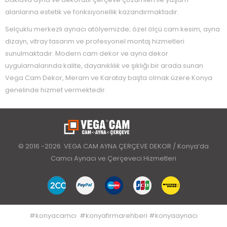
alanlarına estetik ve fonksiyonellik kazandırmaktadır.
Selçuklu merkezli aynacı atölyemizde; özel ölçü cam kesim, ayna
dizayn, vitray tasarım ve profesyonel montaj hizmetleri
sunulmaktadır. Modern cam dekor ve ayna dekor
uygulamalarında kalite, dayanıklılık ve şıklığı bir arada sunan
Vega Cam Dekor, Meram ve Karatay başta olmak üzere Konya
genelinde hizmet vermektedir.
© 2016 -2026 VEGA CAM AYNA ÇERÇEVE DEKOR / Konya’da
Camcı Aynacı ve Çerçeveci Hizmetleri
#
konyacamcı
#
konyafirmarehberi
#
konyaaynacı