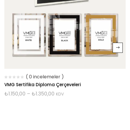
( 0 incelemeler )
VMG Sertifika Diploma Çerçeveleri
₺
1.150,00
–
₺
1.350,00
KDV