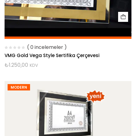
( 0 incelemeler )
VMG Gold Vega Style Sertifika Çerçevesi
₺
1.250,00
KDV
MODERN