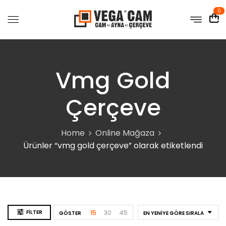
0
Vmg Gold
Çerçeve
Home
Online Mağaza
Ürünler “vmg gold çerçeve” olarak etiketlendi
FILTER
15
30
45
GÖSTER
EN YENIYE GÖRE SIRALA