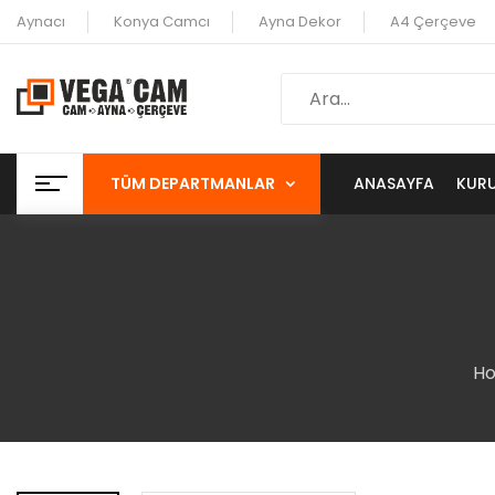
Aynacı
Konya Camcı
Ayna Dekor
A4 Çerçeve
TÜM DEPARTMANLAR
ANASAYFA
KUR
H