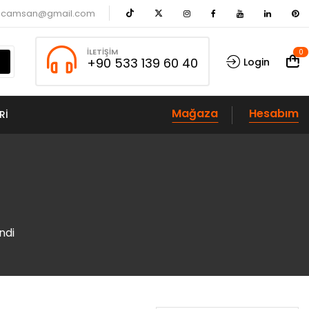
acamsan@gmail.com
İLETIŞIM
0
+90 533 139 60 40
Login
Mağaza
Hesabım
RI
ndi