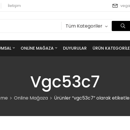
İletişim
veg
Tüm Kategoriler
UMSAL
ONLINE MAĞAZA
DUYURULAR
ÜRÜN KATEGORILE
Vgc53c7
ome
Online Mağaza
Ürünler “vgc53c7” olarak etiketle