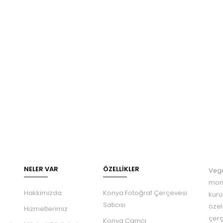
NELER VAR
ÖZELLIKLER
Veg
mont
Hakkimizda
Konya Fotoğraf Çerçevesi
kuru
Satıcısı
özel
Hizmetlerimiz
çerç
Konya Camcı