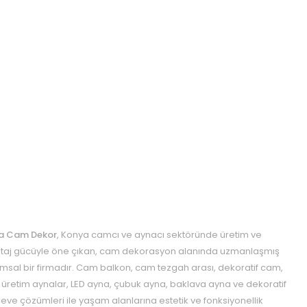
a Cam Dekor
, Konya camcı ve aynacı sektöründe üretim ve
aj gücüyle öne çıkan, cam dekorasyon alanında uzmanlaşmış
msal bir firmadır. Cam balkon, cam tezgah arası, dekoratif cam,
 üretim aynalar, LED ayna, çubuk ayna, baklava ayna ve dekoratif
eve çözümleri ile yaşam alanlarına estetik ve fonksiyonellik