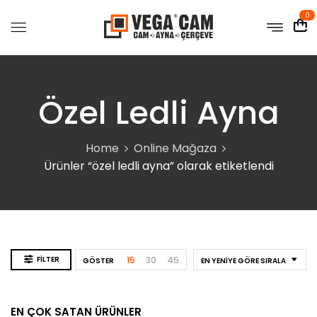
0
Özel Ledli Ayna
Home
Online Mağaza
Ürünler “özel ledli ayna” olarak etiketlendi
FILTER
15
30
45
GÖSTER
EN YENIYE GÖRE SIRALA
EN ÇOK SATAN ÜRÜNLER