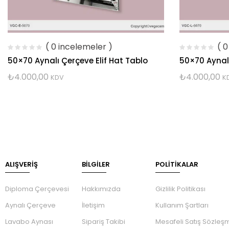
( 0 incelemeler )
( 
50×70 Aynalı Çerçeve Elif Hat Tablo
50×70 Aynal
₺
4.000,00
₺
4.000,00
KDV
K
ALIŞVERİŞ
BILGILER
POLİTİKALAR
Diploma Çerçevesi
Hakkımızda
Gizlilik Politikası
Aynalı Çerçeve
İletişim
Kullanım Şartları
Lavabo Aynası
Sipariş Takibi
Mesafeli Satış Sözleş