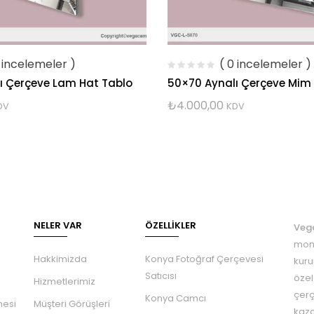
0 incelemeler )
( 0 incelemeler )
ı Çerçeve Lam Hat Tablo
50×70 Aynalı Çerçeve Mim
₺
4.000,00
DV
KDV
NELER VAR
ÖZELLIKLER
Veg
mont
Hakkimizda
Konya Fotoğraf Çerçevesi
kuru
Satıcısı
özel
Hizmetlerimiz
çerç
Konya Camcı
mesi
Müşteri Görüşleri
kaza