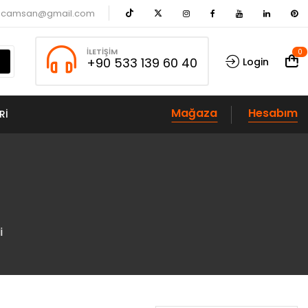
acamsan@gmail.com
İLETIŞIM
0
+90 533 139 60 40
Login
Mağaza
Hesabım
RI
i