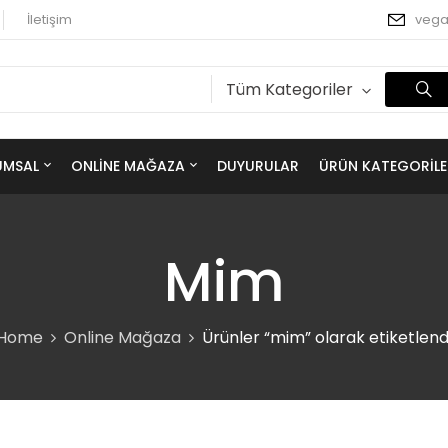
İletişim
veg
Tüm Kategoriler
UMSAL
ONLINE MAĞAZA
DUYURULAR
ÜRÜN KATEGORILE
Mim
Home
Online Mağaza
Ürünler “mim” olarak etiketlend