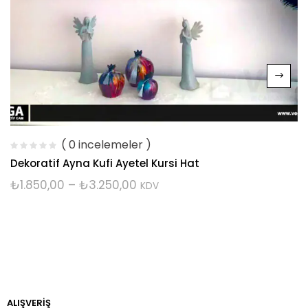
( 0 incelemeler )
Dekoratif Ayna Kufi Ayetel Kursi Hat
₺
1.850,00
–
₺
3.250,00
KDV
ALIŞVERİŞ