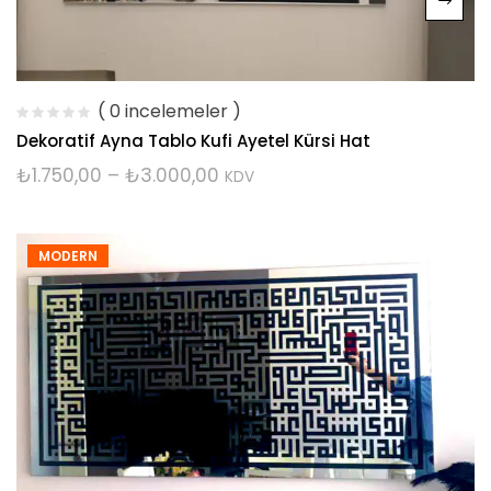
( 0 incelemeler )
Dekoratif Ayna Tablo Kufi Ayetel Kürsi Hat
₺
1.750,00
–
₺
3.000,00
KDV
MODERN