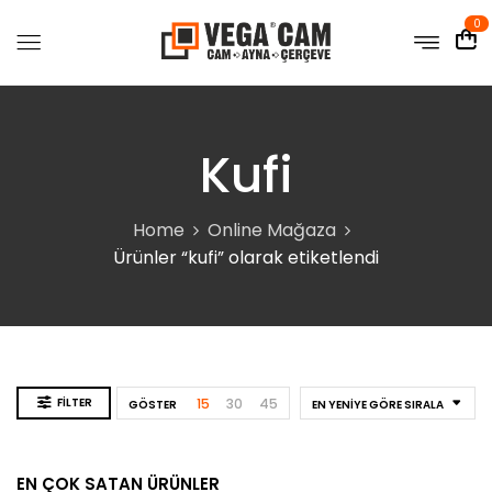
0
Kufi
Home
Online Mağaza
Ürünler “kufi” olarak etiketlendi
FILTER
15
30
45
GÖSTER
EN YENIYE GÖRE SIRALA
EN ÇOK SATAN ÜRÜNLER