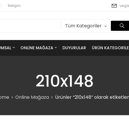
İletişim
veg
Tüm Kategoriler
UMSAL
ONLINE MAĞAZA
DUYURULAR
ÜRÜN KATEGORILE
210x148
ome
Online Mağaza
Ürünler “210x148” olarak etiketle