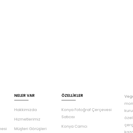
NELER VAR
ÖZELLIKLER
Veg
mont
Hakkimizda
Konya Fotoğraf Çerçevesi
kuru
Satıcısı
özel
Hizmetlerimiz
çerç
Konya Camcı
mesi
Müşteri Görüşleri
kaza