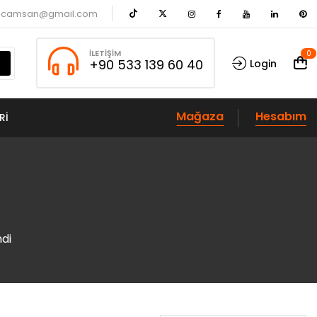
acamsan@gmail.com
İLETIŞIM
0
+90 533 139 60 40
Login
Mağaza
Hesabım
RI
ndi