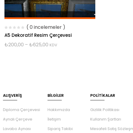
( 0 incelemeler )
A5 Dekoratif Resim Çerçevesi
₺
200,00
–
₺
625,00
KDV
ALIŞVERİŞ
BILGILER
POLİTİKALAR
Diploma Çerçevesi
Hakkımızda
Gizlilik Politikası
Aynalı Çerçeve
İletişim
Kullanım Şartları
Lavabo Aynası
Sipariş Takibi
Mesafeli Satış Sözleş