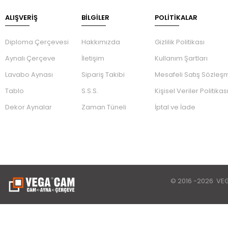
ALIŞVERİŞ
BILGILER
POLİTİKALAR
Diploma Çerçevesi
Hakkımızda
Gizlilik Politikası
Aynalı Çerçeve
İletişim
Kullanım Şartları
Lavabo Aynası
Sipariş Takibi
Mesafeli Satış Sözleş
Tablo
S.S.S.
Kişisel Veriler Politikas
Dekor Aynalar
Zaman Tüneli
İptal ve İade
© 2016 -2026 VE