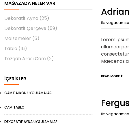
MAĞAZADA NELER VAR
Adrian
Dekoratif Ayna
(25)
ile:
vegacams
Dekoratif Çerçeve
(59)
Malzemeler
(5)
Lorem ipsum 
ullamcorper 
Tablo
(16)
consectetur 
Tezgah Arası Cam
(2)
Maecenas ali
READ MORE
İÇERIKLER
CAM BALKON UYGULAMALARI
Fergu
CAM TABLO
ile:
vegacams
DEKORATIF AYNA UYGULAMALARI