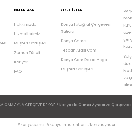
NELER VAR
ÖZELLIKLER
Veg
mont
Hakkimizda
Konya Fotoğraf Çerçevesi
kuru
Satıcısı
özel
Hizmetlerimiz
çerç
Konya Camcı
mesi
Müşteri Görüşleri
kaza
Tezgah Arası Cam
ı
Zaman Tüneli
Selç
Konya Cam Dekor Vega
Kariyer
diza
Müşteri Görüşleri
Mode
FAQ
ve ş
olma
GA CAM AYNA ÇERÇEVE DEKOR / Konya’da Camcı Aynacı ve Çerçeveci 
#
konyacamcı
#
konyafirmarehberi
#
konyaaynacı