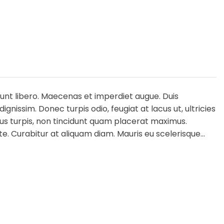
idunt libero. Maecenas et imperdiet augue. Duis
gnissim. Donec turpis odio, feugiat at lacus ut, ultricies
llus turpis, non tincidunt quam placerat maximus.
 Curabitur at aliquam diam. Mauris eu scelerisque...