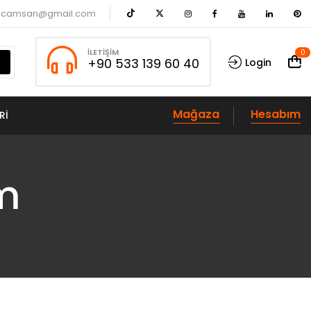
acamsan@gmail.com
İLETIŞIM
0
+90 533 139 60 40
Login
Mağaza
Hesabım
RI
m