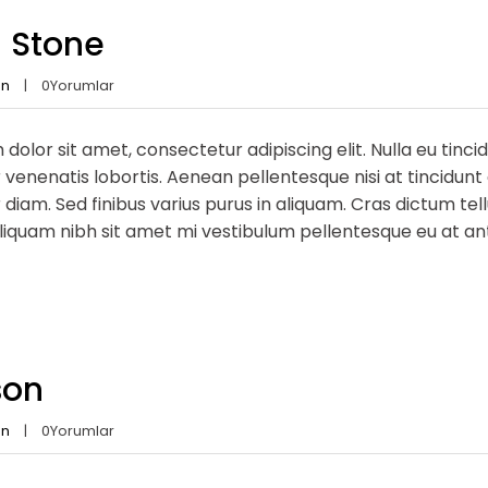
 Stone
an
0
Yorumlar
dolor sit amet, consectetur adipiscing elit. Nulla eu tinc
venenatis lobortis. Aenean pellentesque nisi at tincidunt di
diam. Sed finibus varius purus in aliquam. Cras dictum te
quam nibh sit amet mi vestibulum pellentesque eu at ante.
son
an
0
Yorumlar