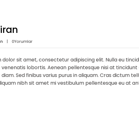
iran
an
0
Yorumlar
dolor sit amet, consectetur adipiscing elit. Nulla eu tinc
venenatis lobortis. Aenean pellentesque nisi at tincidunt di
diam. Sed finibus varius purus in aliquam. Cras dictum te
quam nibh sit amet mi vestibulum pellentesque eu at ante.