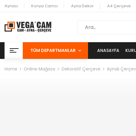
Aynacı
Konya Camcı
Ayna Dekor
A4 Çerçeve
TÜM DEPARTMANLAR
ANASAYFA
KUR
Home
Online Mağaza
Dekoratif Çerçeve
Aynalı Çerçe