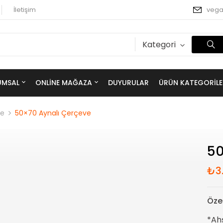
İletişim
veg
Kategori
UMSAL
ONLINE MAĞAZA
DUYURULAR
ÜRÜN KATEGORILE
ve
50×70 Aynalı Çerçeve
50
₺
3
Özel
*Ahş