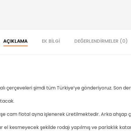
AÇIKLAMA
EK BILGI
DEĞERLENDIRMELER (0)
lı çerçeveleri şimdi tüm Türkiye’ye gönderiyoruz. Son dere
atacak.
 cam flotal ayna işlenerek üretilmektedir. Arka ahşap çer
 el kesmeyecek şekilde rodajı yapılmış ve parlaklık katan