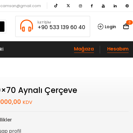
acamsan@gmail.com
İLETIŞIM
0
+90 533 139 60 40
Login
Mağaza
Hesabım
RI
×70 Aynalı Çerçeve
.000,00
KDV
likler
ap profil