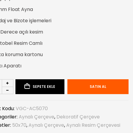
mm Float Ayna
aj ve Bizote işlemeleri
 Derece açılı kesim
tobel Resim Camlı
ka koruma kartonu
ı Aparatı
SEPETE EKLE
SATIN AL
k Kodu:
VGC-AC5070
goriler:
Aynalı Çerçeve
,
Dekoratif Çerçeve
etler:
50x70
,
Aynalı Çerçeve
,
Aynalı Resim Çerçevesi