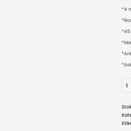
*4 
*Rod
*45
*Ma
*Ar
*Ask
Sto
Kate
Etik