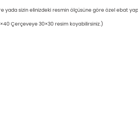
öre yada sizin elinizdeki resmin ölçüsüne göre özel ebat yapa
0×40 Çerçeveye 30×30 resim koyabilirsiniz.)