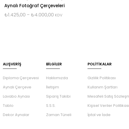
Aynalı Fotoğraf Çerçeveleri
₺
1.425,00
–
₺
4.000,00
KDV
ALIŞVERİŞ
BILGILER
POLİTİKALAR
Diploma Çerçevesi
Hakkımızda
Gizlilik Politikası
Aynalı Çerçeve
İletişim
Kullanım Şartları
Lavabo Aynası
Sipariş Takibi
Mesafeli Satış Sözleş
Tablo
S.S.S.
Kişisel Veriler Politikas
Dekor Aynalar
Zaman Tüneli
İptal ve İade