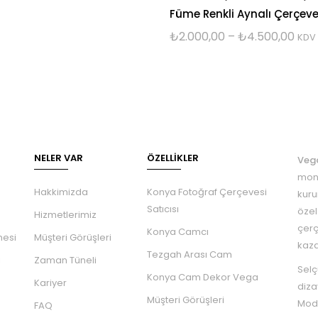
5 üzerinden
Füme Renkli Aynalı Çerçev
5.00
oy aldı
₺
2.000,00
–
₺
4.500,00
KDV
NELER VAR
ÖZELLIKLER
Veg
mont
Hakkimizda
Konya Fotoğraf Çerçevesi
kuru
Satıcısı
özel
Hizmetlerimiz
çerç
Konya Camcı
mesi
Müşteri Görüşleri
kaza
Tezgah Arası Cam
ı
Zaman Tüneli
Selç
Konya Cam Dekor Vega
Kariyer
diza
Müşteri Görüşleri
Mode
FAQ