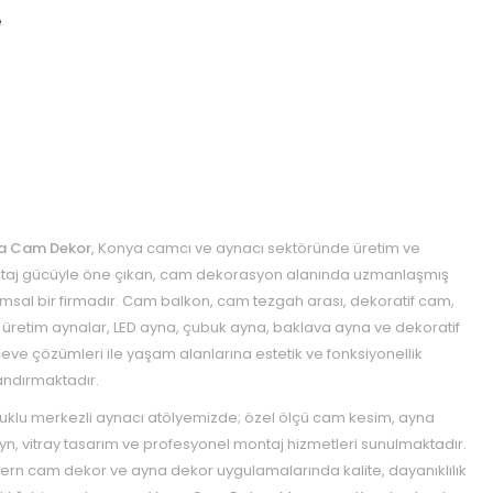
e
a Cam Dekor
, Konya camcı ve aynacı sektöründe üretim ve
aj gücüyle öne çıkan, cam dekorasyon alanında uzmanlaşmış
msal bir firmadır. Cam balkon, cam tezgah arası, dekoratif cam,
 üretim aynalar, LED ayna, çubuk ayna, baklava ayna ve dekoratif
eve çözümleri ile yaşam alanlarına estetik ve fonksiyonellik
ndırmaktadır.
uklu merkezli aynacı atölyemizde; özel ölçü cam kesim, ayna
yn, vitray tasarım ve profesyonel montaj hizmetleri sunulmaktadır.
rn cam dekor ve ayna dekor uygulamalarında kalite, dayanıklılık