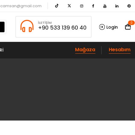
acamsan@gmail.com
İLETIŞIM
0
+90 533 139 60 40
Login
Mağaza
Hesabım
RI