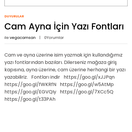
DUYURULAR
Cam Ayna İçin Yazı Fontları
ile:
vegacamsan
0
Yorumlar
Cam ve ayna üzerine isim yazmak için kullandığımız
yazı fontlarından bazıları. Dilerseniz mağaza giriş
kapısına, ayna üzerine, cam üzerine herhangi bir yazı
yazabiliriz. Fontları indir https://goo.gl/xJJPqn
https://goo.gl/fWKRfN https://goo.gl/w5AtMp
https://goo.gl/EGVQIy https://goo.gl/7XCc5Q
https://goo.gl/t33PAh