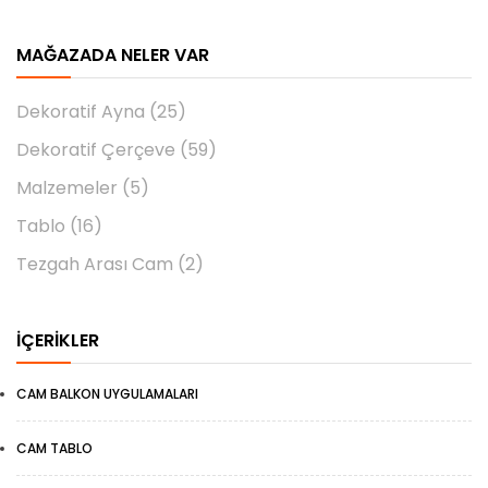
MAĞAZADA NELER VAR
Dekoratif Ayna
(25)
Dekoratif Çerçeve
(59)
Malzemeler
(5)
Tablo
(16)
Tezgah Arası Cam
(2)
İÇERIKLER
CAM BALKON UYGULAMALARI
CAM TABLO