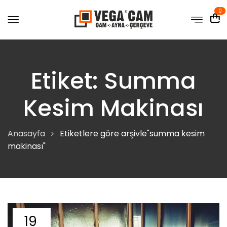
0
Etiket:
Summa
Kesim Makinası
Anasayfa
Etiketlere göre arşivle"summa kesim
makinası"
19