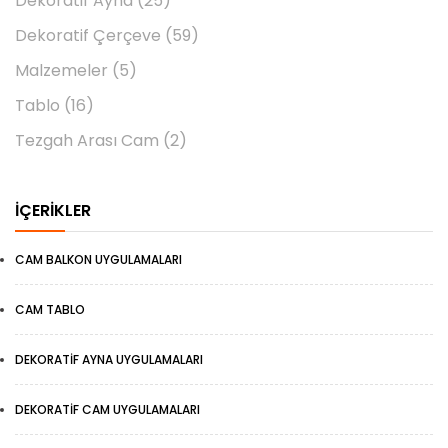
Dekoratif Ayna
(25)
Dekoratif Çerçeve
(59)
Malzemeler
(5)
Tablo
(16)
Tezgah Arası Cam
(2)
İÇERIKLER
CAM BALKON UYGULAMALARI
CAM TABLO
DEKORATIF AYNA UYGULAMALARI
DEKORATIF CAM UYGULAMALARI