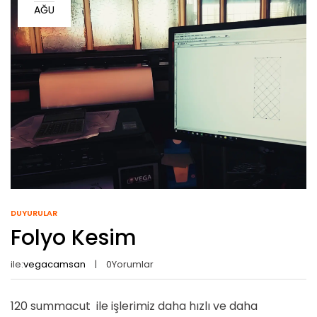
AĞU
DUYURULAR
Folyo Kesim
ile:
vegacamsan
0
Yorumlar
120 summacut ile işlerimiz daha hızlı ve daha