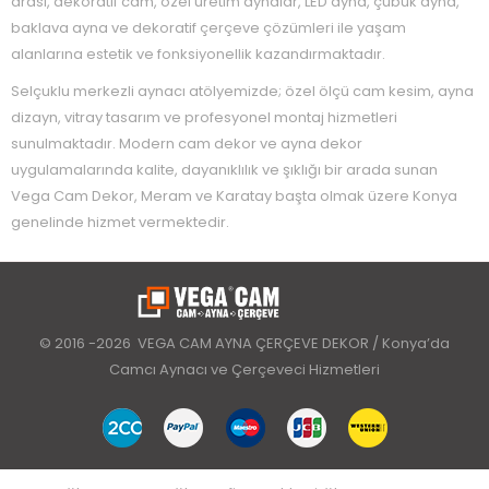
arası, dekoratif cam, özel üretim aynalar, LED ayna, çubuk ayna,
baklava ayna ve dekoratif çerçeve çözümleri ile yaşam
alanlarına estetik ve fonksiyonellik kazandırmaktadır.
Selçuklu merkezli aynacı atölyemizde; özel ölçü cam kesim, ayna
dizayn, vitray tasarım ve profesyonel montaj hizmetleri
sunulmaktadır. Modern cam dekor ve ayna dekor
uygulamalarında kalite, dayanıklılık ve şıklığı bir arada sunan
Vega Cam Dekor, Meram ve Karatay başta olmak üzere Konya
genelinde hizmet vermektedir.
© 2016 -2026 VEGA CAM AYNA ÇERÇEVE DEKOR / Konya’da
Camcı Aynacı ve Çerçeveci Hizmetleri