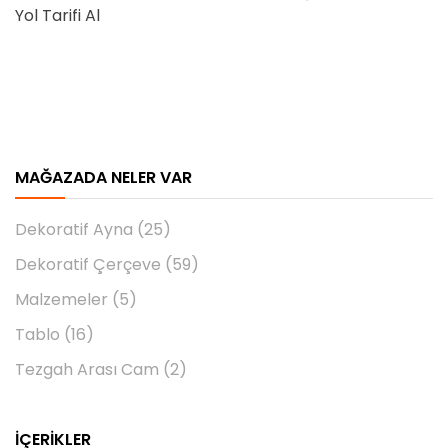
Yol Tarifi Al
MAĞAZADA NELER VAR
Dekoratif Ayna
(25)
Dekoratif Çerçeve
(59)
Malzemeler
(5)
Tablo
(16)
Tezgah Arası Cam
(2)
İÇERIKLER