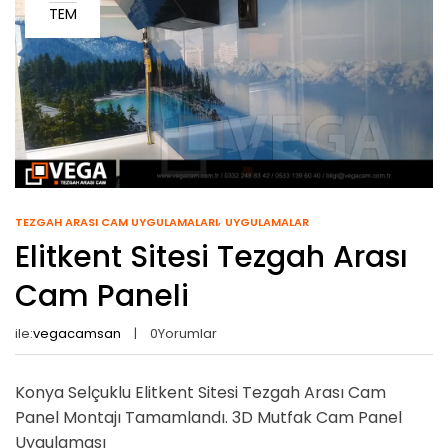
TEM
TEZGAH ARASI CAM UYGULAMALARI
UYGULAMALAR
Elitkent Sitesi Tezgah Arası
Cam Paneli
ile:
vegacamsan
0
Yorumlar
Konya Selçuklu Elitkent Sitesi Tezgah Arası Cam
Panel Montajı Tamamlandı. 3D Mutfak Cam Panel
Uygulaması