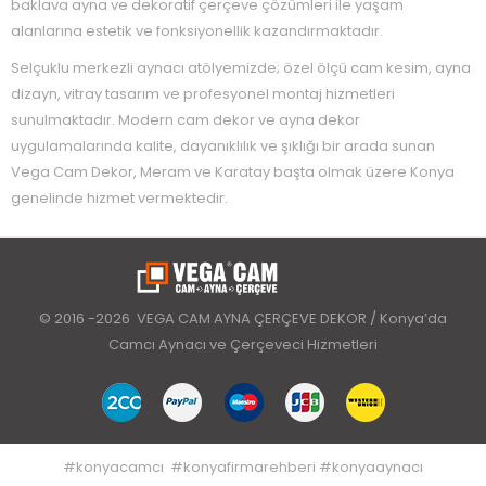
baklava ayna ve dekoratif çerçeve çözümleri ile yaşam
alanlarına estetik ve fonksiyonellik kazandırmaktadır.
Selçuklu merkezli aynacı atölyemizde; özel ölçü cam kesim, ayna
dizayn, vitray tasarım ve profesyonel montaj hizmetleri
sunulmaktadır. Modern cam dekor ve ayna dekor
uygulamalarında kalite, dayanıklılık ve şıklığı bir arada sunan
Vega Cam Dekor, Meram ve Karatay başta olmak üzere Konya
genelinde hizmet vermektedir.
© 2016 -2026 VEGA CAM AYNA ÇERÇEVE DEKOR / Konya’da
Camcı Aynacı ve Çerçeveci Hizmetleri
#
konyacamcı
#
konyafirmarehberi
#
konyaaynacı