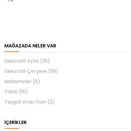
MAĞAZADA NELER VAR
Dekoratif Ayna
(25)
Dekoratif Çerçeve
(59)
Malzemeler
(5)
Tablo
(16)
Tezgah Arası Cam
(2)
İÇERIKLER