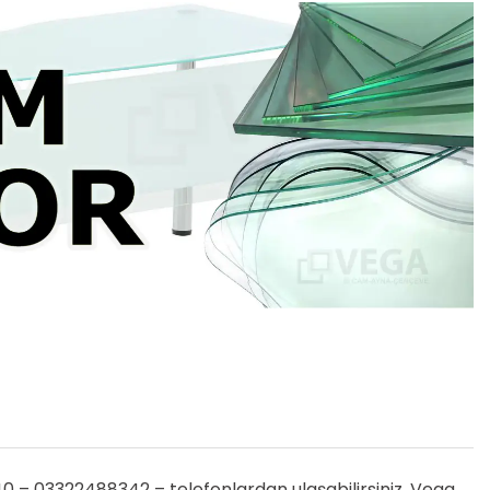
– 03322488342 – telefonlardan ulaşabilirsiniz. Vega