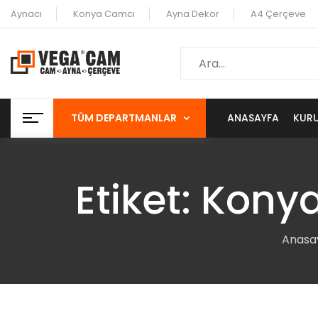
Aynacı
Konya Camcı
Ayna Dekor
A4 Çerçeve
TÜM DEPARTMANLAR
ANASAYFA
KUR
Etiket:
Konya
Anasa