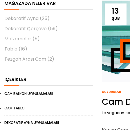
MAĞAZADA NELER VAR
13
Dekoratif Ayna
(25)
ŞUB
Dekoratif Çerçeve
(59)
Malzemeler
(5)
Tablo
(16)
Tezgah Arası Cam
(2)
İÇERIKLER
DUYURULAR
CAM BALKON UYGULAMALARI
Cam D
CAM TABLO
ile:
vegacams
DEKORATIF AYNA UYGULAMALARI
Konya Cam D