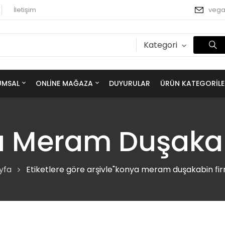
İletişim
veg
Kategori
UMSAL
ONLINE MAĞAZA
DUYURULAR
ÜRÜN KATEGORILE
 Meram Duşakab
yfa
Etiketlere göre arşivle"konya meram duşakabin fir