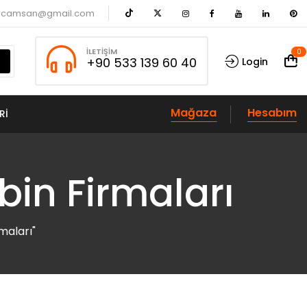
acamsan@gmail.com
İLETIŞIM
0
+90 533 139 60 40
Login
Mağaza
Hesabım
RI
in Firmaları
maları"