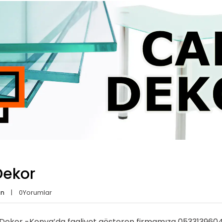
ekor
an
0
Yorumlar
ekor -Konya’da faaliyet gösteren firmamıza 05331396040 