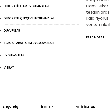
Cam Dekor Hi
DEKORATIF CAM UYGULAMALARI
tezgah arası
kaldırıyoruz
DEKORATIF ÇERÇEVE UYGULAMALARI
yöntemi ile 
DUYURULAR
READ MORE
TEZGAH ARASI CAM UYGULAMALARI
UYGULAMALAR
VITRAY
ALIŞVERİŞ
BILGILER
POLİTİKALAR