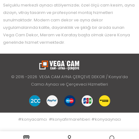
Selçuklu merkezli aynacı atölyemizde; özel ölçü cam kesim, ayna
dizayn, vitray tasarım ve profesyonel montaj hizmetleri
sunulmaktadır. Modern cam dekor ve ayna dekor
uygulamalarında kalite, dayanıklılık ve şıklığı bir arada sunan
Vega Cam Dekor, Meram ve Karatay başta olmak üzere Konya
genelinde hizmet vermektedir.
© 2016 -2026 VEGA CAM AYNA ÇERÇEVE DEKOR / Konya’da
Camcı Aynacı ve Çerçeveci Hizmetleri
#
konyacamcı
#
konyafirmarehberi
#
konyaaynacı