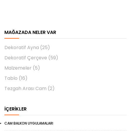
MAĞAZADA NELER VAR
Dekoratif Ayna
(25)
Dekoratif Çerçeve
(59)
Malzemeler
(5)
Tablo
(16)
Tezgah Arası Cam
(2)
İÇERIKLER
CAM BALKON UYGULAMALARI