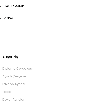
UYGULAMALAR
VITRAY
ALIŞVERİŞ
Diploma Çerçevesi
Aynalı Çerçeve
Lavabo Aynası
Tablo
Dekor Aynalar