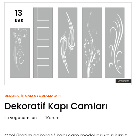
13
KAS
DEKORATIF CAM UYGULAMALARI
Dekoratif Kapı Camları
ile:
vegacamsan
1
Yorum
Özel üretim dekoratif kapı cam modelleri ve sınırsız