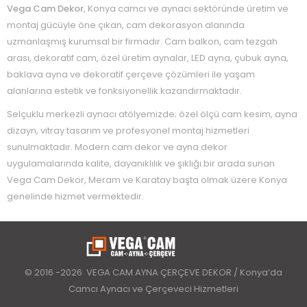
Vega Cam Dekor
, Konya camcı ve aynacı sektöründe üretim ve
montaj gücüyle öne çıkan, cam dekorasyon alanında
uzmanlaşmış kurumsal bir firmadır. Cam balkon, cam tezgah
arası, dekoratif cam, özel üretim aynalar, LED ayna, çubuk ayna,
baklava ayna ve dekoratif çerçeve çözümleri ile yaşam
alanlarına estetik ve fonksiyonellik kazandırmaktadır.
Selçuklu merkezli aynacı atölyemizde; özel ölçü cam kesim, ayna
dizayn, vitray tasarım ve profesyonel montaj hizmetleri
sunulmaktadır. Modern cam dekor ve ayna dekor
uygulamalarında kalite, dayanıklılık ve şıklığı bir arada sunan
Vega Cam Dekor, Meram ve Karatay başta olmak üzere Konya
genelinde hizmet vermektedir.
© 2016 -2026 VEGA CAM AYNA ÇERÇEVE DEKOR / Konya’da
Camcı Aynacı ve Çerçeveci Hizmetleri