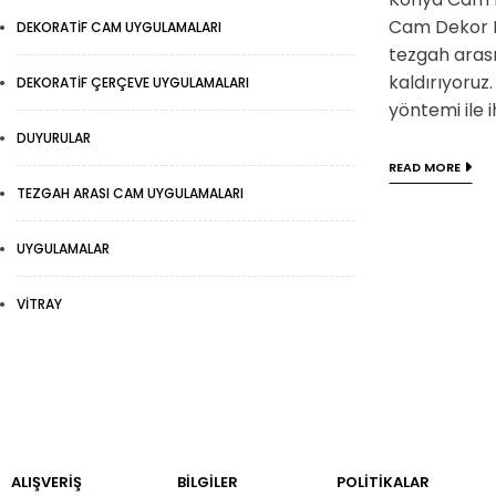
Cam Dekor Hi
DEKORATIF CAM UYGULAMALARI
tezgah arası
kaldırıyoruz
DEKORATIF ÇERÇEVE UYGULAMALARI
yöntemi ile 
DUYURULAR
READ MORE
TEZGAH ARASI CAM UYGULAMALARI
UYGULAMALAR
VITRAY
ALIŞVERİŞ
BILGILER
POLİTİKALAR