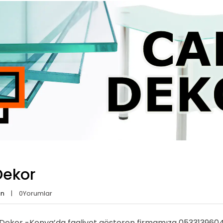
ekor
an
0
Yorumlar
ekor -Konya’da faaliyet gösteren firmamıza 05331396040 