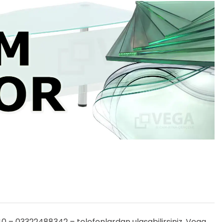
– 03322488342 – telefonlardan ulaşabilirsiniz. Vega