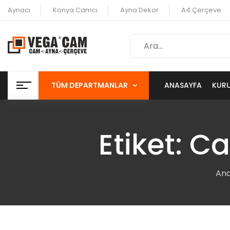
Aynacı
Konya Camcı
Ayna Dekor
A4 Çerçeve
TÜM DEPARTMANLAR
ANASAYFA
KUR
Etiket:
Ca
Ana