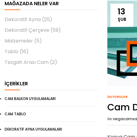
MAĞAZADA NELER VAR
13
Dekoratif Ayna
(25)
ŞUB
Dekoratif Çerçeve
(59)
Malzemeler
(5)
Tablo
(16)
Tezgah Arası Cam
(2)
İÇERIKLER
DUYURULAR
CAM BALKON UYGULAMALARI
Cam D
CAM TABLO
ile:
vegacams
DEKORATIF AYNA UYGULAMALARI
Konya Cam D