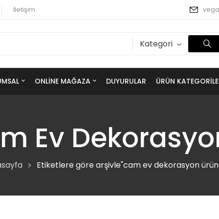
İletişim
veg
Kategori
UMSAL
ONLINE MAĞAZA
DUYURULAR
ÜRÜN KATEGORILE
m Ev Dekorasyon
sayfa
Etiketlere göre arşivle"cam ev dekorasyon ürünl