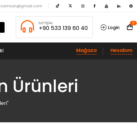
acamsan@gmail.com
İLETIŞIM
0
+90 533 139 60 40
Login
Mağaza
Hesabım
RI
 Ürünleri
eri"