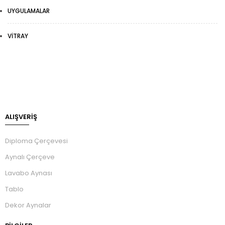
UYGULAMALAR
VITRAY
ALIŞVERİŞ
Diploma Çerçevesi
Aynalı Çerçeve
Lavabo Aynası
Tablo
Dekor Aynalar