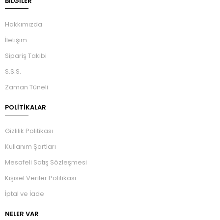
BILGILER
Hakkımızda
İletişim
Sipariş Takibi
S.S.S.
Zaman Tüneli
POLİTİKALAR
Gizlilik Politikası
Kullanım Şartları
Mesafeli Satış Sözleşmesi
Kişisel Veriler Politikası
İptal ve İade
NELER VAR