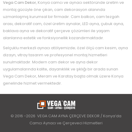
Vega Cam Dekor
, Konya camcı ve aynacı sektöründe üretim ve
montaj gücüyle öne çıkan, cam dekorasyon alanında
uzmanlaşmış kurumsal bir firmadır. Cam balkon, cam tezgah
arası, dekoratif cam, özel üretim aynalar, LED ayna, çubuk ayna,
baklava ayna ve dekoratif çerçeve çözümleri ile yaşam
alanlarına estetik ve fonksiyonellik kazandırmaktadır.
Selçuklu merkezli aynacı atölyemizde; özel ölçü cam kesim, ayna
dizayn, vitray tasarım ve profesyonel montaj hizmetleri
sunulmaktadır. Modern cam dekor ve ayna dekor
uygulamalarında kalite, dayanıklılık ve şıklığı bir arada sunan
Vega Cam Dekor, Meram ve Karatay başta olmak üzere Konya
genelinde hizmet vermektedir.
© 2016 -2026 VEGA CAM AYNA ÇERÇEVE DEKOR / Konya’da
Camcı Aynacı ve Çerçeveci Hizmetleri