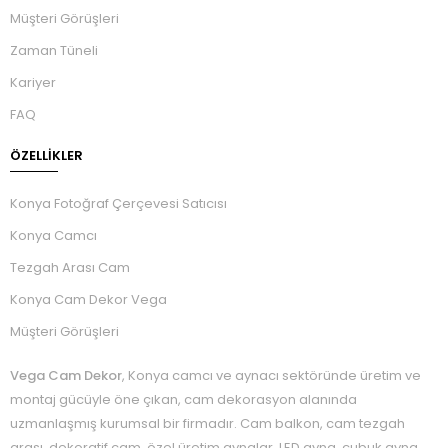
Müşteri Görüşleri
Zaman Tüneli
Kariyer
FAQ
ÖZELLIKLER
Konya Fotoğraf Çerçevesi Satıcısı
Konya Camcı
Tezgah Arası Cam
Konya Cam Dekor Vega
Müşteri Görüşleri
Vega Cam Dekor
, Konya camcı ve aynacı sektöründe üretim ve
montaj gücüyle öne çıkan, cam dekorasyon alanında
uzmanlaşmış kurumsal bir firmadır. Cam balkon, cam tezgah
arası, dekoratif cam, özel üretim aynalar, LED ayna, çubuk ayna,