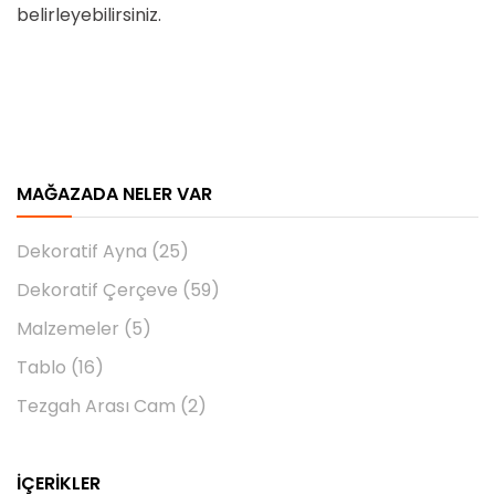
belirleyebilirsiniz.
MAĞAZADA NELER VAR
Dekoratif Ayna
(25)
Dekoratif Çerçeve
(59)
Malzemeler
(5)
Tablo
(16)
Tezgah Arası Cam
(2)
İÇERIKLER