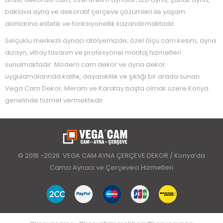
baklava ayna ve dekoratif çerçeve çözümleri ile yaşam
alanlarına estetik ve fonksiyonellik kazandırmaktadır.
Selçuklu merkezli aynacı atölyemizde; özel ölçü cam kesim, ayna
dizayn, vitray tasarım ve profesyonel montaj hizmetleri
sunulmaktadır. Modern cam dekor ve ayna dekor
uygulamalarında kalite, dayanıklılık ve şıklığı bir arada sunan
Vega Cam Dekor, Meram ve Karatay başta olmak üzere Konya
genelinde hizmet vermektedir.
© 2016 -2026 VEGA CAM AYNA ÇERÇEVE DEKOR / Konya’da
Camcı Aynacı ve Çerçeveci Hizmetleri