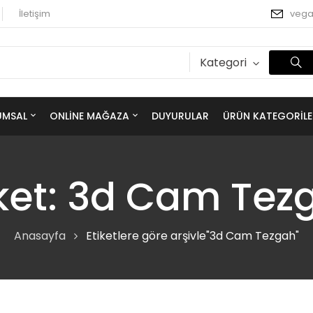
İletişim
veg
Kategori
UMSAL
ONLINE MAĞAZA
DUYURULAR
ÜRÜN KATEGORILE
ket:
3d Cam Tez
Anasayfa
Etiketlere göre arşivle"3d Cam Tezgah"