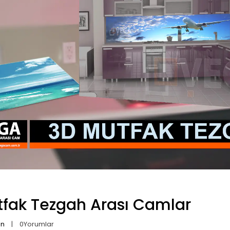
tfak Tezgah Arası Camlar
an
0
Yorumlar