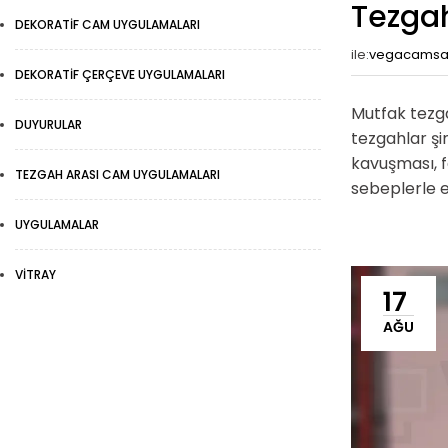
Tezgah
DEKORATIF CAM UYGULAMALARI
ile:
vegacams
DEKORATIF ÇERÇEVE UYGULAMALARI
Mutfak tezga
DUYURULAR
tezgahlar şi
kavuşması, f
TEZGAH ARASI CAM UYGULAMALARI
sebeplerle e
UYGULAMALAR
VITRAY
17
AĞU