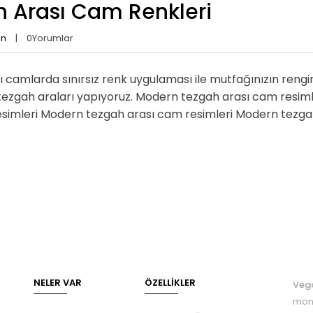
 Arası Cam Renkleri
an
0
Yorumlar
 camlarda sınırsız renk uygulaması ile mutfağınızın rengi
tezgah araları yapıyoruz. Modern tezgah arası cam resim
esimleri Modern tezgah arası cam resimleri Modern tezga
NELER VAR
ÖZELLIKLER
Veg
mont