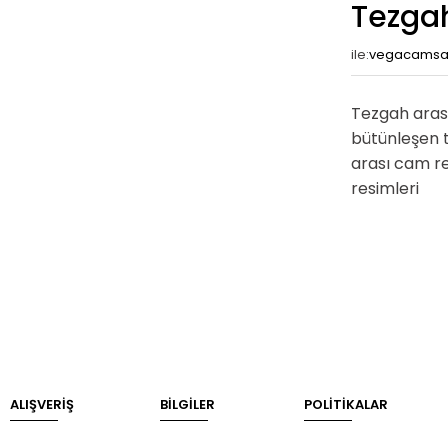
Tezgah
ile:
vegacams
Tezgah arası
bütünleşen 
arası cam r
resimleri
ALIŞVERİŞ
BILGILER
POLİTİKALAR