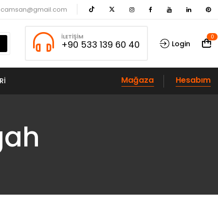
acamsan@gmail.com
İLETIŞIM
0
+90 533 139 60 40
Login
Mağaza
Hesabım
RI
gah