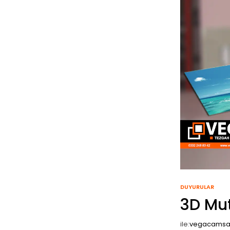
DUYURULAR
3D Mu
ile:
vegacams