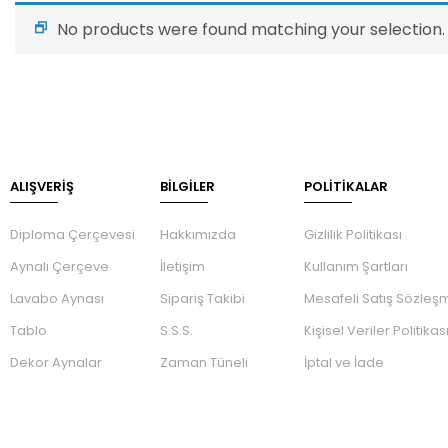
No products were found matching your selection.
ALIŞVERİŞ
BILGILER
POLİTİKALAR
Diploma Çerçevesi
Hakkımızda
Gizlilik Politikası
Aynalı Çerçeve
İletişim
Kullanım Şartları
Lavabo Aynası
Sipariş Takibi
Mesafeli Satış Sözleş
Tablo
S.S.S.
Kişisel Veriler Politikas
Dekor Aynalar
Zaman Tüneli
İptal ve İade