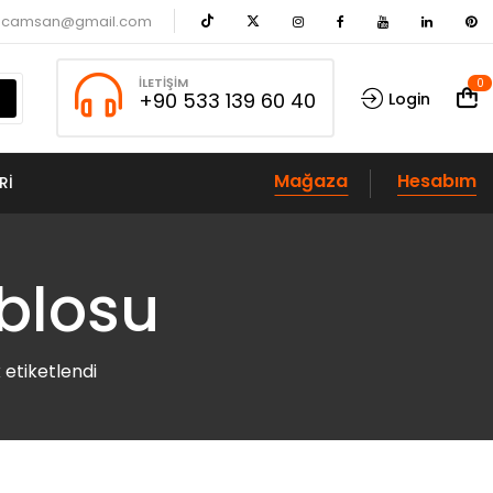
acamsan@gmail.com
İLETIŞIM
0
+90 533 139 60 40
Login
Mağaza
Hesabım
RI
ablosu
 etiketlendi