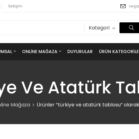
İletişim
veg
Kategori
UMSAL
ONLINE MAĞAZA
DUYURULAR
ÜRÜN KATEGORILE
ye Ve Atatürk T
line Mağaza
Ürünler “türkiye ve atatürk tablosu” olarak