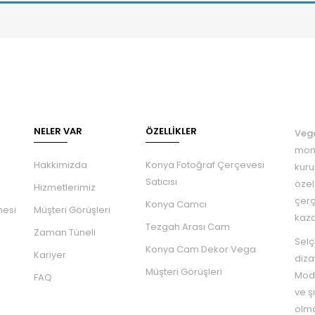
NELER VAR
ÖZELLIKLER
Veg
mont
Hakkimizda
Konya Fotoğraf Çerçevesi
kuru
Satıcısı
özel
Hizmetlerimiz
çerç
Konya Camcı
mesi
Müşteri Görüşleri
kaza
Tezgah Arası Cam
ı
Zaman Tüneli
Selç
Konya Cam Dekor Vega
Kariyer
diza
Müşteri Görüşleri
Mode
FAQ
ve ş
olma