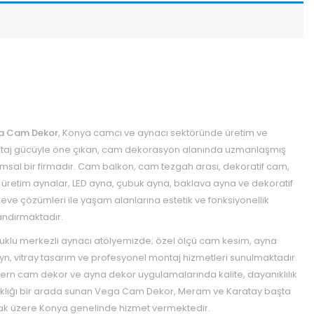
a Cam Dekor
, Konya camcı ve aynacı sektöründe üretim ve
aj gücüyle öne çıkan, cam dekorasyon alanında uzmanlaşmış
msal bir firmadır. Cam balkon, cam tezgah arası, dekoratif cam,
 üretim aynalar, LED ayna, çubuk ayna, baklava ayna ve dekoratif
eve çözümleri ile yaşam alanlarına estetik ve fonksiyonellik
ndırmaktadır.
uklu merkezli aynacı atölyemizde; özel ölçü cam kesim, ayna
yn, vitray tasarım ve profesyonel montaj hizmetleri sunulmaktadır.
rn cam dekor ve ayna dekor uygulamalarında kalite, dayanıklılık
ıklığı bir arada sunan Vega Cam Dekor, Meram ve Karatay başta
k üzere Konya genelinde hizmet vermektedir.