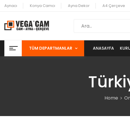
Aynacı
Konya Camcı
Ayna Dekor
A4 Çerçeve
TÜM DEPARTMANLAR
ANASAYFA
KUR
Türki
Home
On