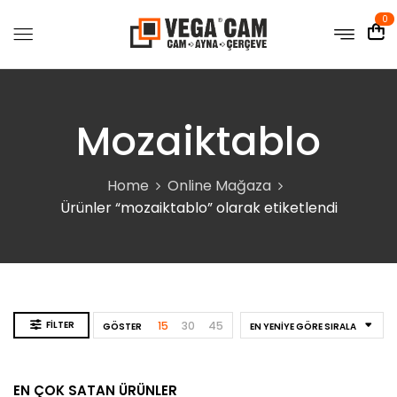
0
Mozaiktablo
Home
Online Mağaza
Ürünler “mozaiktablo” olarak etiketlendi
FILTER
15
30
45
GÖSTER
EN YENIYE GÖRE SIRALA
EN ÇOK SATAN ÜRÜNLER