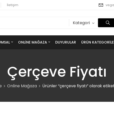
İletişim
veg
Kategori
UMSAL
ONLINE MAĞAZA
DUYURULAR
ÜRÜN KATEGORILE
Çerçeve Fiyatı
e
Online Mağaza
Ürünler “çerçeve fiyatı” olarak etike