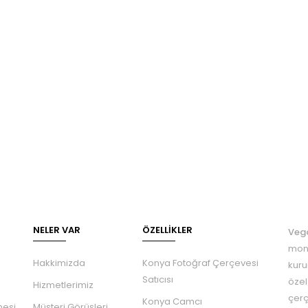
NELER VAR
ÖZELLIKLER
Veg
mont
Hakkimizda
Konya Fotoğraf Çerçevesi
kuru
Satıcısı
özel
Hizmetlerimiz
çerç
Konya Camcı
mesi
Müşteri Görüşleri