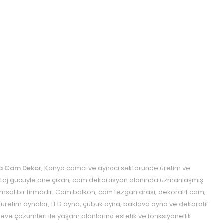
a Cam Dekor
, Konya camcı ve aynacı sektöründe üretim ve
aj gücüyle öne çıkan, cam dekorasyon alanında uzmanlaşmış
msal bir firmadır. Cam balkon, cam tezgah arası, dekoratif cam,
 üretim aynalar, LED ayna, çubuk ayna, baklava ayna ve dekoratif
eve çözümleri ile yaşam alanlarına estetik ve fonksiyonellik