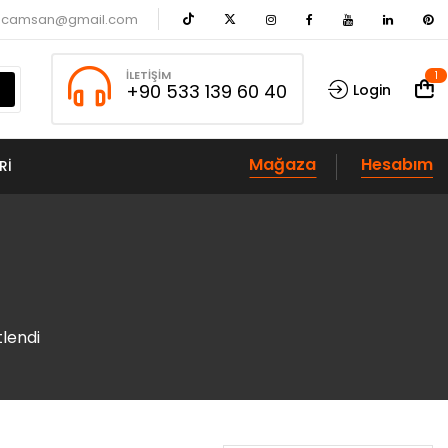
acamsan@gmail.com
İLETIŞIM
1
+90 533 139 60 40
Login
Mağaza
Hesabım
RI
tlendi