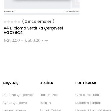
( 0 incelemeler )
A4 Diploma Sertifika Çerçevesi
VGC39C4
₺
350,00
–
₺
550,00
KDV
ALIŞVERİŞ
BILGILER
POLİTİKALAR
Diploma Çerçevesi
Hakkımızda
Gizlilik Politikası
Aynalı Çerçeve
İletişim
Kullanım Şartları
Lavabo Aynası
Sipariş Takibi
Mesafeli Satış Sözleş