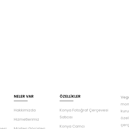
NELER VAR
ÖZELLIKLER
Veg
mont
Hakkimizda
Konya Fotoğraf Çerçevesi
kuru
Satıcısı
özel
Hizmetlerimiz
çerç
Konya Camcı
mesi
Müşteri Görüşleri