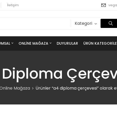
İletişim
veg
Kategori
UMSAL
ONLINE MAĞAZA
DUYURULAR
ÜRÜN KATEGORILE
 Diploma Çerçev
Online Mağaza
Ürünler “a4 diploma çerçevesi” olarak e