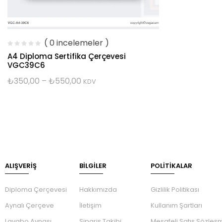
( 0 incelemeler )
A4 Diploma Sertifika Çerçevesi
VGC39C6
₺
350,00
–
₺
550,00
KDV
ALIŞVERİŞ
BILGILER
POLİTİKALAR
Diploma Çerçevesi
Hakkımızda
Gizlilik Politikası
Aynalı Çerçeve
İletişim
Kullanım Şartları
Lavabo Aynası
Sipariş Takibi
Mesafeli Satış Sözleş