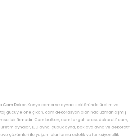
a Cam Dekor
, Konya camcı ve aynacı sektöründe üretim ve
aj gücüyle öne çıkan, cam dekorasyon alanında uzmanlaşmış
msal bir firmadır. Cam balkon, cam tezgah arası, dekoratif cam,
 üretim aynalar, LED ayna, çubuk ayna, baklava ayna ve dekoratif
eve çözümleri ile yaşam alanlarına estetik ve fonksiyonellik