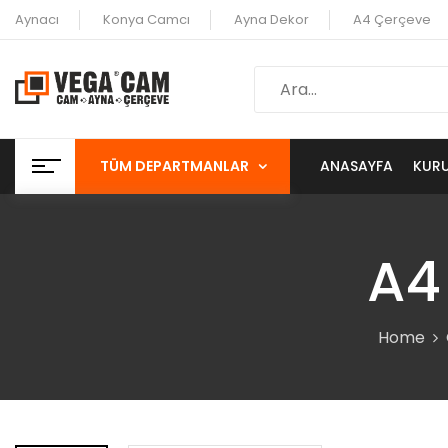
Aynacı
Konya Camcı
Ayna Dekor
A4 Çerçeve
TÜM DEPARTMANLAR
ANASAYFA
KUR
A4
Home