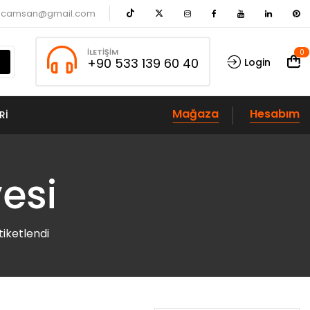
acamsan@gmail.com
İLETIŞIM
0
+90 533 139 60 40
Login
Mağaza
Hesabım
RI
esi
tiketlendi