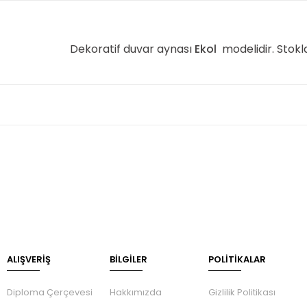
Dekoratif duvar aynası
Ekol
modelidir. Stokl
ALIŞVERİŞ
BILGILER
POLİTİKALAR
Diploma Çerçevesi
Hakkımızda
Gizlilik Politikası