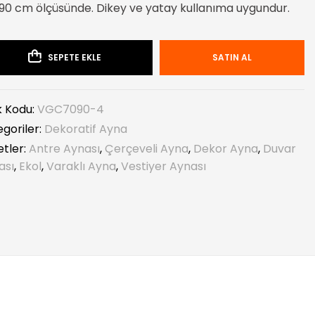
90 cm ölçüsünde. Dikey ve yatay kullanıma uygundur.
SEPETE EKLE
SATIN AL
k Kodu:
VGC7090-4
goriler:
Dekoratif Ayna
etler:
Antre Aynası
,
Çerçeveli Ayna
,
Dekor Ayna
,
Duvar
ası
,
Ekol
,
Varaklı Ayna
,
Vestiyer Aynası