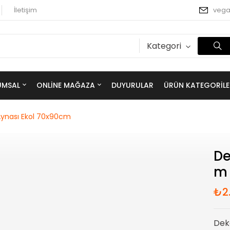
İletişim
veg
Kategori
UMSAL
ONLINE MAĞAZA
DUYURULAR
ÜRÜN KATEGORILE
Aynası Ekol 70x90cm
De
M
₺
2
Dek