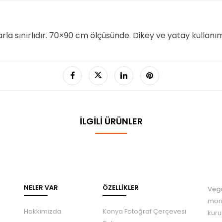
arla sınırlıdır. 70×90 cm ölçüsünde. Dikey ve yatay kullan
İLGILI ÜRÜNLER
NELER VAR
ÖZELLIKLER
Veg
mont
Hakkimizda
Konya Fotoğraf Çerçevesi
kuru