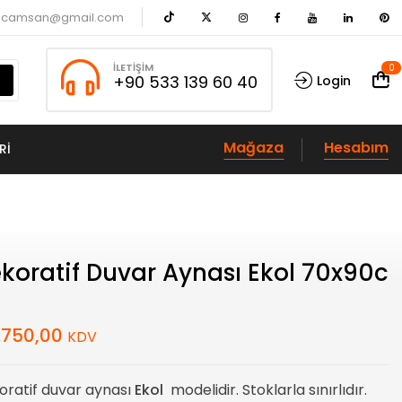
acamsan@gmail.com
İLETIŞIM
0
+90 533 139 60 40
Login
Mağaza
Hesabım
RI
koratif Duvar Aynası Ekol 70x90c
.750,00
KDV
oratif duvar aynası
Ekol
modelidir. Stoklarla sınırlıdır.