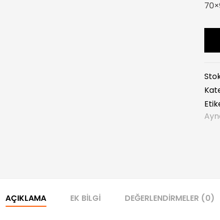
70×
Sto
Kate
Etik
Ayn
AÇIKLAMA
EK BILGI
DEĞERLENDIRMELER (0)