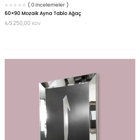
( 0 incelemeler )
60×90 Mozaik Ayna Tablo Ağaç
₺
5.250,00
KDV