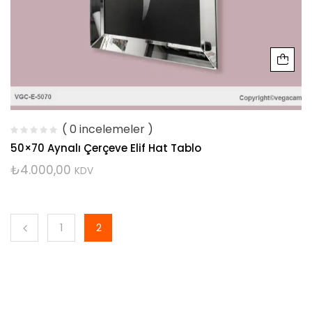
( 0 incelemeler )
50×70 Aynalı Çerçeve Elif Hat Tablo
₺
4.000,00
KDV
1
2