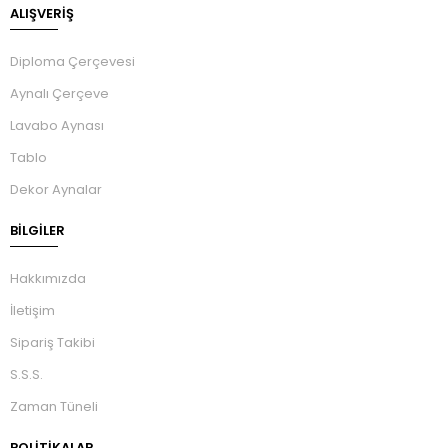
ALIŞVERİŞ
Diploma Çerçevesi
Aynalı Çerçeve
Lavabo Aynası
Tablo
Dekor Aynalar
BILGILER
Hakkımızda
İletişim
Sipariş Takibi
S.S.S.
Zaman Tüneli
POLİTİKALAR