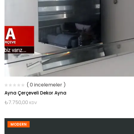
( 0 incelemeler )
Ayna Çerçeveli Dekor Ayna
₺
7.750,00
KDV
MODERN