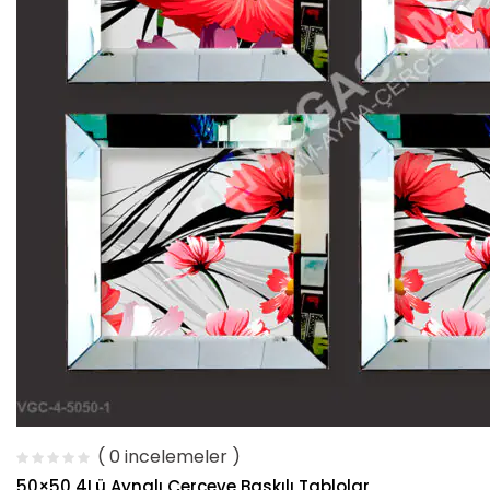
( 0 incelemeler )
50×50 4Lü Aynalı Çerçeve Baskılı Tablolar