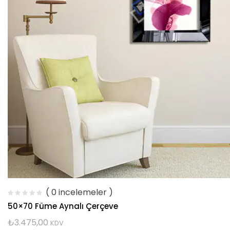
( 0 incelemeler )
50×70 Füme Aynalı Çerçeve
₺
3.475,00
KDV