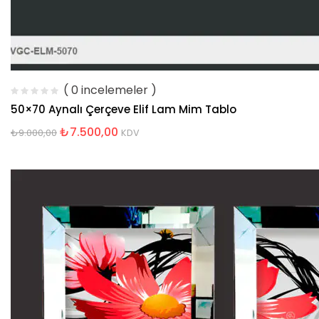
( 0 incelemeler )
50×70 Aynalı Çerçeve Elif Lam Mim Tablo
₺
7.500,00
₺
9.000,00
KDV