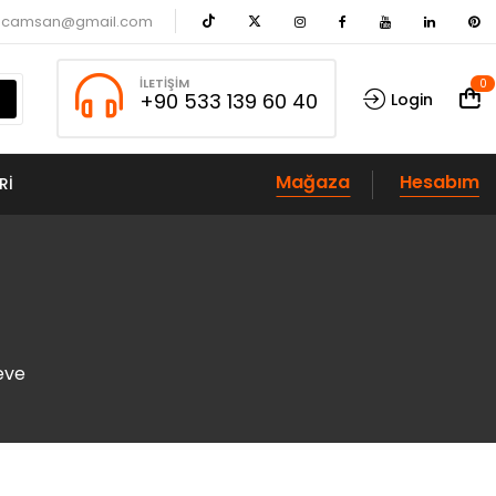
acamsan@gmail.com
İLETIŞIM
0
+90 533 139 60 40
Login
Mağaza
Hesabım
RI
eve