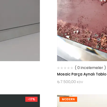
( 0 incelemeler )
Mosaic Parça Aynalı Tablo
₺
7.500,00
KDV
-17%
MODERN