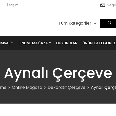
İletişim
veg
Tüm Kategoriler
UMSAL
ONLINE MAĞAZA
DUYURULAR
ÜRÜN KATEGORILE
Aynalı Çerçeve
ome
Online Mağaza
Dekoratif Çerçeve
Aynalı Çerç