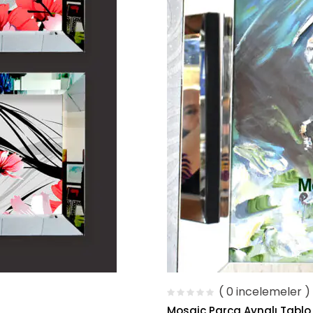
( 0 incelemeler )
Mosaic Parça Aynalı Tablo