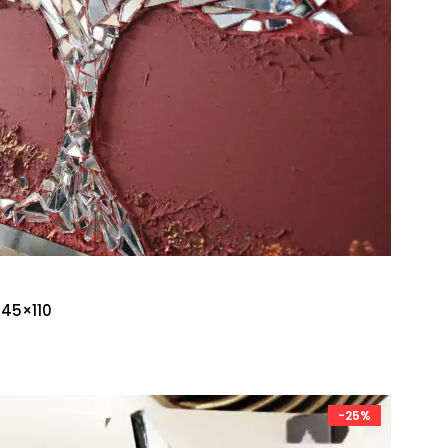
 45×110
-25%