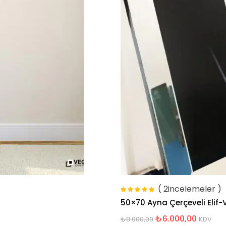
( 2incelemeler )
5 üzerinden
50×70 Ayna Çerçeveli Elif-
5.00
oy aldı
₺
6.000,00
₺
8.000,00
KDV