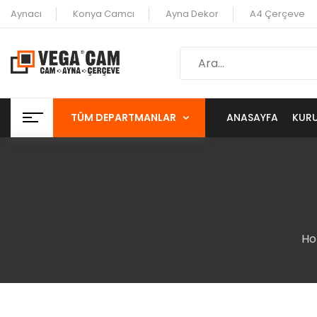
Aynacı
Konya Camcı
Ayna Dekor
A4 Çerçeve
TÜM DEPARTMANLAR
ANASAYFA
KUR
H