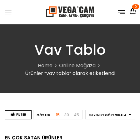
0
Vav Tablo
Home
Online Mağaza
Ürünler “vav tablo” olarak etiketlendi
FILTER
15
30
45
GÖSTER
EN YENIYE GÖRE SIRALA
EN ÇOK SATAN ÜRÜNLER