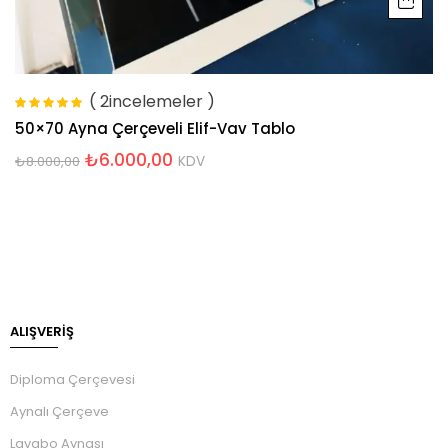
( 2incelemeler )
5 üzerinden
50×70 Ayna Çerçeveli Elif-Vav Tablo
5.00
oy aldı
₺
6.000,00
₺
8.000,00
KDV
ALIŞVERİŞ
Diploma Çerçevesi
Aynalı Çerçeve
Lavabo Aynası