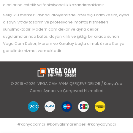
alanlarına estetik ve fonksiyonellik kazandırmaktadır.
Selçuklu merkezli aynacı atölyemizde; özel ölçü cam kesim, ayna
dizayn, vitray tasarım ve profesyonel montaj hizmetleri
sunulmaktadır. Modern cam dekor ve ayna dekor
uygulamalarında kalite, dayanıklılık ve şıklığı bir arada sunan
Vega Cam Dekor, Meram ve Karatay başta olmak üzere Konya
genelinde hizmet vermektedir.
© 2016 -2026 VEGA CAM AYNA ÇERÇEVE DEKOR / Konya’da
Camcı Aynacı ve Çerçeveci Hizmetleri
#
konyacamcı
#
konyafirmarehberi
#
konyaaynacı