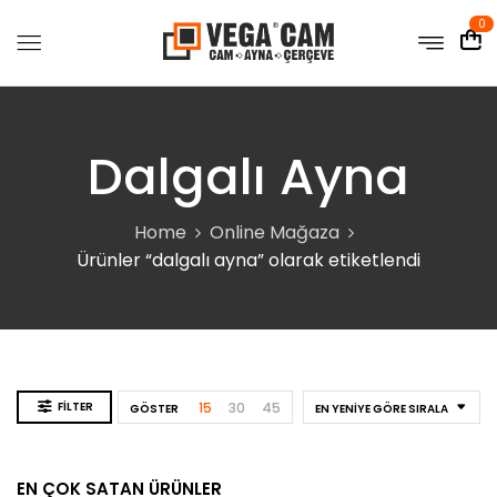
0
Dalgalı Ayna
Home
Online Mağaza
Ürünler “dalgalı ayna” olarak etiketlendi
FILTER
15
30
45
GÖSTER
EN YENIYE GÖRE SIRALA
EN ÇOK SATAN ÜRÜNLER