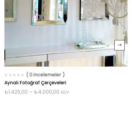
( 0 incelemeler )
Aynalı Fotoğraf Çerçeveleri
₺
1.425,00
–
₺
4.000,00
KDV