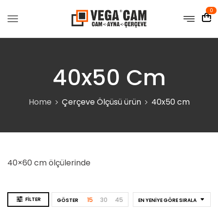
0
40x50 Cm
Home
Çerçeve Ölçüsü ürün
40x50 cm
40×60 cm ölçülerinde
FILTER
15
30
45
GÖSTER
EN YENIYE GÖRE SIRALA