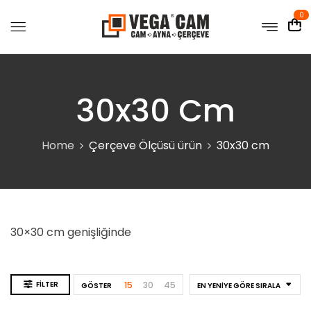
0
30x30 Cm
Home
Çerçeve Ölçüsü ürün
30x30 cm
30×30 cm genişliğinde
FILTER
15
30
45
GÖSTER
EN YENIYE GÖRE SIRALA