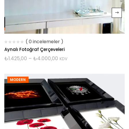
( 0 incelemeler )
Aynalı Fotoğraf Çerçeveleri
₺
1.425,00
–
₺
4.000,00
KDV
MODERN