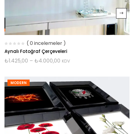
( 0 incelemeler )
Aynalı Fotoğraf Çerçeveleri
₺
1.425,00
–
₺
4.000,00
KDV
MODERN