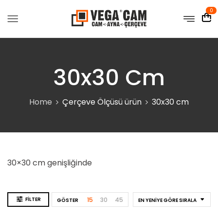
0
30x30 Cm
Home
Çerçeve Ölçüsü ürün
30x30 cm
30×30 cm genişliğinde
FILTER
15
30
45
GÖSTER
EN YENIYE GÖRE SIRALA