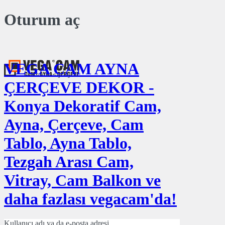
Oturum aç
VEGA CAM AYNA
ÇERÇEVE DEKOR -
Konya Dekoratif Cam,
Ayna, Çerçeve, Cam
Tablo, Ayna Tablo,
Tezgah Arası Cam,
Vitray, Cam Balkon ve
daha fazlası vegacam'da!
Kullanıcı adı ya da e-posta adresi